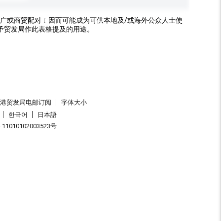
广或商贸配对﹝因而可能成为可供本地及/或海外公众人士使
予贸发局作此表格提及的用途。
香港贸发局电邮订阅
字体大小
한국어
日本語
1010102003523号