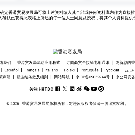
确定香港贸易发展局可将上述资料编入其全部或任何资料库内作为直接推
人确认已获得此表格上所述的每一位人士同意及授权，将其个人资料提供
络我们
香港贸发局流动应用程式
订阅商贸全接触电邮通讯
更新您的
Español
Français
Italiano
Polski
Português
Pусский
عربى
策声明
超连结条款及细则
网站导航
京ICP备09059244号
京公网安备 1
关注 HKTDC
© 2026
香港贸易发展局版权所有，对违反版权者保留一切追索权利 。