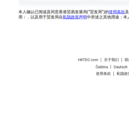
本人确认已阅读及同意香港贸易发展局(“贸发局”)的
使用条款
及
用﹞，以及用于贸发局在
私隐政策声明
中所述之其他用途；本
HKTDC.com
关于我们
联
Čeština
Deutsch
使用条款
私隐政