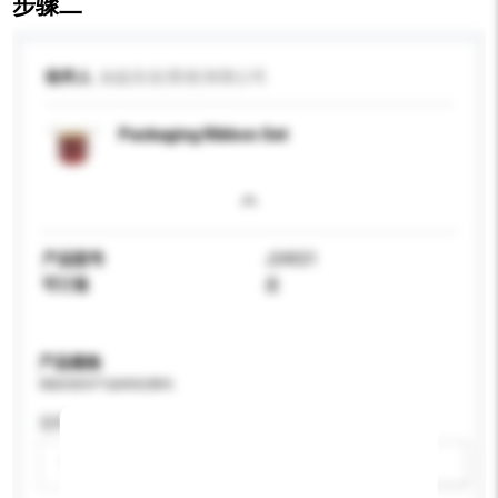
步骤二
收件人
如益实业(香港)有限公司
Packaging Ribbon Set
产品型号
J24021
可订造
是
产品规格
请提供您对产品的特定要求。
适用年龄
请选择
新增/删除选项