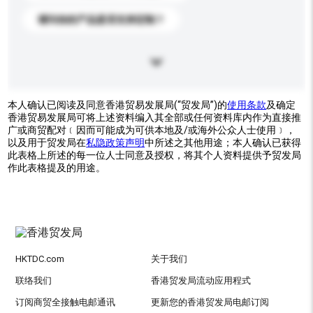
请问你的产品是否支持定制？
本人确认已阅读及同意香港贸易发展局(“贸发局”)的
使用条款
及确定
香港贸易发展局可将上述资料编入其全部或任何资料库内作为直接推
广或商贸配对﹝因而可能成为可供本地及/或海外公众人士使用﹞，
以及用于贸发局在
私隐政策声明
中所述之其他用途；本人确认已获得
此表格上所述的每一位人士同意及授权，将其个人资料提供予贸发局
作此表格提及的用途。
HKTDC.com
关于我们
联络我们
香港贸发局流动应用程式
订阅商贸全接触电邮通讯
更新您的香港贸发局电邮订阅