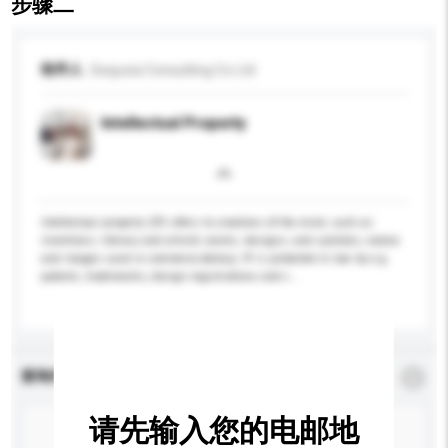
步骤二
收件人
Sequoia Consulting Co Ltd
Intellectual Property
Intellectual property (IP) refers to creations of the mind, such as
inventions; literary and artistic works; designs; and symbols, names
and images used in commerce.&nbsp; IP is protected in law by e.g.
patents, trademarks, design registrations and c...
更多...
查询内容
*
必须填写
请先输入您的电邮地