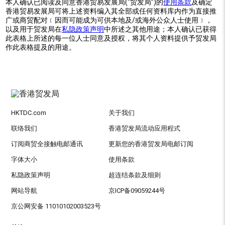
本人确认已阅读及同意香港贸易发展局(“贸发局”)的
使用条款
及确定
香港贸易发展局可将上述资料编入其全部或任何资料库内作为直接推
广或商贸配对﹝因而可能成为可供本地及/或海外公众人士使用﹞，
以及用于贸发局在
私隐政策声明
中所述之其他用途；本人确认已获得
此表格上所述的每一位人士同意及授权，将其个人资料提供予贸发局
作此表格提及的用途。
HKTDC.com
关于我们
联络我们
香港贸发局流动应用程式
订阅商贸全接触电邮通讯
更新您的香港贸发局电邮订阅
字体大小
使用条款
私隐政策声明
超连结条款及细则
网站导航
京ICP备09059244号
京公网安备 11010102003523号