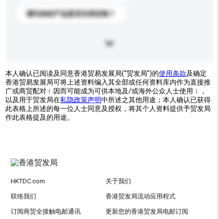
请问你的产品是否支持定制？
本人确认已阅读及同意香港贸易发展局(“贸发局”)的
使用条款
及确定
香港贸易发展局可将上述资料编入其全部或任何资料库内作为直接推
广或商贸配对﹝因而可能成为可供本地及/或海外公众人士使用﹞，
以及用于贸发局在
私隐政策声明
中所述之其他用途；本人确认已获得
此表格上所述的每一位人士同意及授权，将其个人资料提供予贸发局
作此表格提及的用途。
HKTDC.com
关于我们
联络我们
香港贸发局流动应用程式
订阅商贸全接触电邮通讯
更新您的香港贸发局电邮订阅