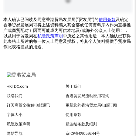
本人确认已阅读及同意香港贸易发展局(“贸发局”)的
使用条款
及确定
香港贸易发展局可将上述资料编入其全部或任何资料库内作为直接推
广或商贸配对﹝因而可能成为可供本地及/或海外公众人士使用﹞，
以及用于贸发局在
私隐政策声明
中所述之其他用途；本人确认已获得
此表格上所述的每一位人士同意及授权，将其个人资料提供予贸发局
作此表格提及的用途。
HKTDC.com
关于我们
联络我们
香港贸发局流动应用程式
订阅商贸全接触电邮通讯
更新您的香港贸发局电邮订阅
字体大小
使用条款
私隐政策声明
超连结条款及细则
网站导航
京ICP备09059244号