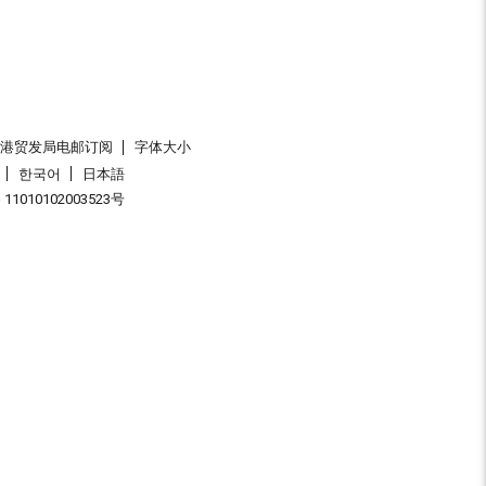
香港贸发局电邮订阅
字体大小
한국어
日本語
1010102003523号