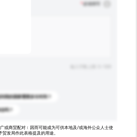
*
必须填写
输入字数上限: 0 / 500
送到我的国家需要多长时间？
标志吗？
广或商贸配对﹝因而可能成为可供本地及/或海外公众人士使
予贸发局作此表格提及的用途。