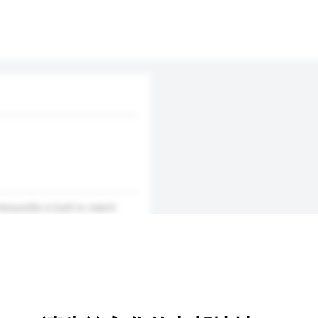
enueville is built to match
h comprehensive venue
ur experienced staff provides