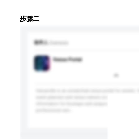
步骤二
收件人
Evenesis
Venue Portal
Venueville is an unmatched venue portal for events. V
event planners and venue owners on a platform wit
information for boutique and unique event spaces. O
professional serv...
更多...