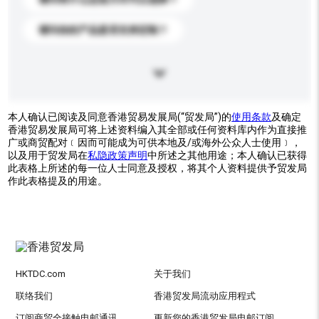
请问你的产品是否支持定制？
本人确认已阅读及同意香港贸易发展局(“贸发局”)的
使用条款
及确定
香港贸易发展局可将上述资料编入其全部或任何资料库内作为直接推
广或商贸配对﹝因而可能成为可供本地及/或海外公众人士使用﹞，
以及用于贸发局在
私隐政策声明
中所述之其他用途；本人确认已获得
此表格上所述的每一位人士同意及授权，将其个人资料提供予贸发局
作此表格提及的用途。
HKTDC.com
关于我们
联络我们
香港贸发局流动应用程式
订阅商贸全接触电邮通讯
更新您的香港贸发局电邮订阅