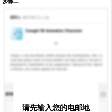
步骤二
收件人
ANYZAC Co., Ltd.
Zomgirl 3D Animation Character
Zomgirl is the only female zombie amongst the Zombiedumbs. She is a
snob who always wants to know whether she looks pretty or not and is
desperate for compliments on her appearances. Because of her interest
in fashion, she usually spends her time dec...
更多...
查询内容
*
必须填写
请先输入您的电邮地