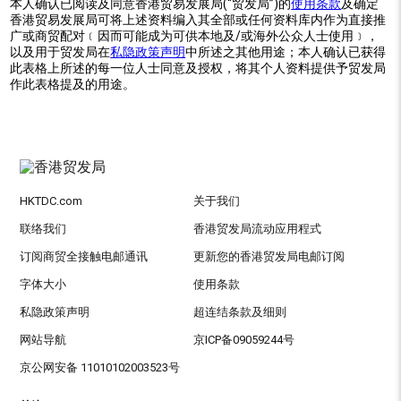
本人确认已阅读及同意香港贸易发展局(“贸发局”)的
使用条款
及确定
香港贸易发展局可将上述资料编入其全部或任何资料库内作为直接推
广或商贸配对﹝因而可能成为可供本地及/或海外公众人士使用﹞，
以及用于贸发局在
私隐政策声明
中所述之其他用途；本人确认已获得
此表格上所述的每一位人士同意及授权，将其个人资料提供予贸发局
作此表格提及的用途。
HKTDC.com
关于我们
联络我们
香港贸发局流动应用程式
订阅商贸全接触电邮通讯
更新您的香港贸发局电邮订阅
字体大小
使用条款
私隐政策声明
超连结条款及细则
网站导航
京ICP备09059244号
京公网安备 11010102003523号