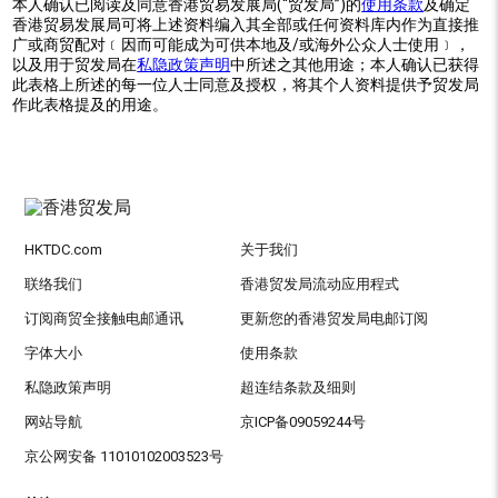
本人确认已阅读及同意香港贸易发展局(“贸发局”)的
使用条款
及确定
香港贸易发展局可将上述资料编入其全部或任何资料库内作为直接推
广或商贸配对﹝因而可能成为可供本地及/或海外公众人士使用﹞，
以及用于贸发局在
私隐政策声明
中所述之其他用途；本人确认已获得
此表格上所述的每一位人士同意及授权，将其个人资料提供予贸发局
作此表格提及的用途。
HKTDC.com
关于我们
联络我们
香港贸发局流动应用程式
订阅商贸全接触电邮通讯
更新您的香港贸发局电邮订阅
字体大小
使用条款
私隐政策声明
超连结条款及细则
网站导航
京ICP备09059244号
京公网安备 11010102003523号