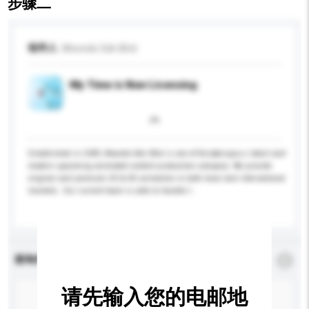
步骤二
收件人
Moondo Sdn Bhd
My Time is Now Licensing
Established in 2009, Moondo Sdn Bhd is one of Asia&rsquo;s latest and
modern upcoming animated content production company. We provide
original and premium 2D & 3D animation in both local and international
markets. Our current team is able to handle t...
更多...
查询内容
*
必须填写
请先输入您的电邮地