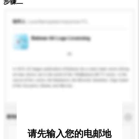
步骤二
收件人
Luna Nameplate Industries P/L
Batman 66 Logo Licensing
In 2013, DC began publication of Batman 66, a comic book series telling
all-new stories set in the world of the 1966&ndash;68 TV series. In the
course of this series, the Bookworm, the Minstrel, Sandman, Olga Queen
of the Cossacks, Shame, and Marsha...
更多...
查询内容
*
必须填写
请先输入您的电邮地