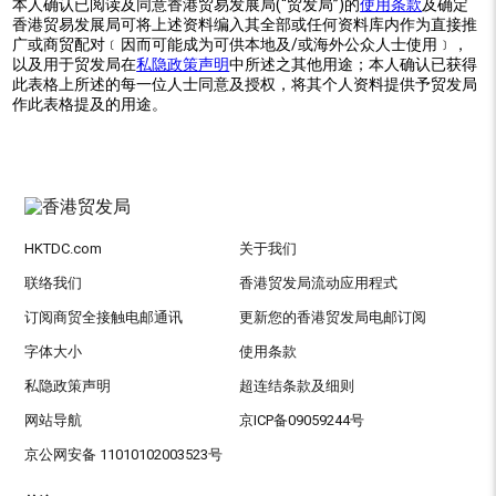
本人确认已阅读及同意香港贸易发展局(“贸发局”)的
使用条款
及确定
香港贸易发展局可将上述资料编入其全部或任何资料库内作为直接推
广或商贸配对﹝因而可能成为可供本地及/或海外公众人士使用﹞，
以及用于贸发局在
私隐政策声明
中所述之其他用途；本人确认已获得
此表格上所述的每一位人士同意及授权，将其个人资料提供予贸发局
作此表格提及的用途。
HKTDC.com
关于我们
联络我们
香港贸发局流动应用程式
订阅商贸全接触电邮通讯
更新您的香港贸发局电邮订阅
字体大小
使用条款
私隐政策声明
超连结条款及细则
网站导航
京ICP备09059244号
京公网安备 11010102003523号