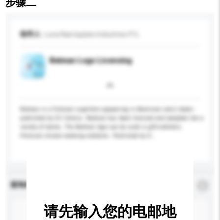
步骤二
收件人
Luna Nameplate Industries P/L
Batman Logo Licensing
Batman is a fictional superhero appearing in American comic books
published by DC Comics. Batman has been licensed and adapted into a
variety of media. The Batman logo can be used in gift emblems.
Premium chrome batwing emblems. Published by D...
更多...
查询内容
*
必须填写
请先输入您的电邮地