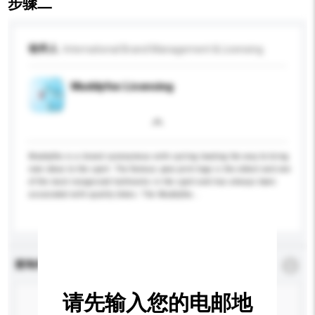
步骤二
收件人
International Brand Management & Licensing
Muddyfox Licensing
Muddyfox is a brand synonymous with cycling leading the way to bring
new ideas to the sport. The famous paw print logo is the oldest and one
of the most recognized hallmarks in the sport and has always been
associated with quality bikes. The Muddyfox...
更多...
查询内容
*
必须填写
请先输入您的电邮地