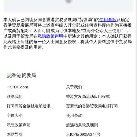
本人确认已阅读及同意香港贸易发展局(“贸发局”)的
使用条款
及确定
香港贸易发展局可将上述资料编入其全部或任何资料库内作为直接推
广或商贸配对﹝因而可能成为可供本地及/或海外公众人士使用﹞，
以及用于贸发局在
私隐政策声明
中所述之其他用途；本人确认已获得
此表格上所述的每一位人士同意及授权，将其个人资料提供予贸发局
作此表格提及的用途。
HKTDC.com
关于我们
联络我们
香港贸发局流动应用程式
订阅商贸全接触电邮通讯
更新您的香港贸发局电邮订阅
字体大小
使用条款
私隐政策声明
超连结条款及细则
网站导航
京ICP备09059244号