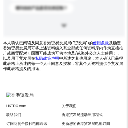
请问你的产品是否支持定制？
本人确认已阅读及同意香港贸易发展局(“贸发局”)的
使用条款
及确定
香港贸易发展局可将上述资料编入其全部或任何资料库内作为直接推
广或商贸配对﹝因而可能成为可供本地及/或海外公众人士使用﹞，
以及用于贸发局在
私隐政策声明
中所述之其他用途；本人确认已获得
此表格上所述的每一位人士同意及授权，将其个人资料提供予贸发局
作此表格提及的用途。
HKTDC.com
关于我们
联络我们
香港贸发局流动应用程式
订阅商贸全接触电邮通讯
更新您的香港贸发局电邮订阅