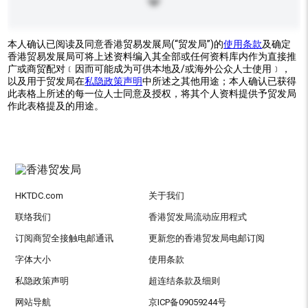
本人确认已阅读及同意香港贸易发展局(“贸发局”)的
使用条款
及确定
香港贸易发展局可将上述资料编入其全部或任何资料库内作为直接推
广或商贸配对﹝因而可能成为可供本地及/或海外公众人士使用﹞，
以及用于贸发局在
私隐政策声明
中所述之其他用途；本人确认已获得
此表格上所述的每一位人士同意及授权，将其个人资料提供予贸发局
作此表格提及的用途。
HKTDC.com
关于我们
联络我们
香港贸发局流动应用程式
订阅商贸全接触电邮通讯
更新您的香港贸发局电邮订阅
字体大小
使用条款
私隐政策声明
超连结条款及细则
网站导航
京ICP备09059244号