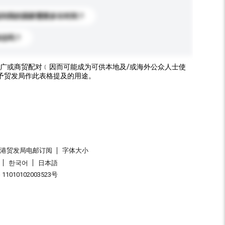
送到我的国家需要多长时间？
标志吗？
广或商贸配对﹝因而可能成为可供本地及/或海外公众人士使
予贸发局作此表格提及的用途。
香港贸发局电邮订阅
字体大小
한국어
日本語
1010102003523号