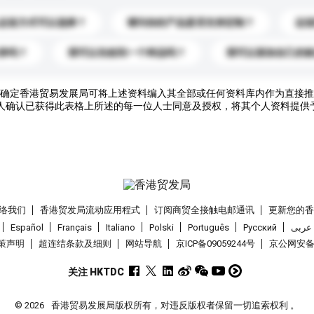
运送方式可以选择？
请问你的产品是否支持定制？
运
录吗？
我可以先收到一个样品吗？
我可以添加自己的
确定香港贸易发展局可将上述资料编入其全部或任何资料库内作为直接推
人确认已获得此表格上所述的每一位人士同意及授权，将其个人资料提供
络我们
香港贸发局流动应用程式
订阅商贸全接触电邮通讯
更新您的
Español
Français
Italiano
Polski
Português
Pусский
عربى
策声明
超连结条款及细则
网站导航
京ICP备09059244号
京公网安备 1
关注 HKTDC
© 2026
香港贸易发展局版权所有，对违反版权者保留一切追索权利 。