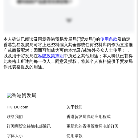
请问你的产品是否支持定制？
本人确认已阅读及同意香港贸易发展局(“贸发局”)的
使用条款
及确定
香港贸易发展局可将上述资料编入其全部或任何资料库内作为直接推
广或商贸配对﹝因而可能成为可供本地及/或海外公众人士使用﹞，
以及用于贸发局在
私隐政策声明
中所述之其他用途；本人确认已获得
此表格上所述的每一位人士同意及授权，将其个人资料提供予贸发局
作此表格提及的用途。
HKTDC.com
关于我们
联络我们
香港贸发局流动应用程式
订阅商贸全接触电邮通讯
更新您的香港贸发局电邮订阅
字体大小
使用条款