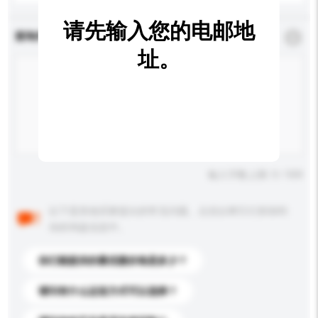
请先输入您的电邮地
查询内容
*
必须填写
址。
输入字数上限: 0 / 500
以下是其他买家提出的常见问题。点击以将它们添加到
你的询盘信息中。
你们能提供的最优惠价格是多少？
请问有什么运送方式可以选择？