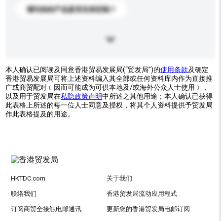
请问你的产品是否支持定制？
本人确认已阅读及同意香港贸易发展局(“贸发局”)的
使用条款
及确定
香港贸易发展局可将上述资料编入其全部或任何资料库内作为直接推
广或商贸配对﹝因而可能成为可供本地及/或海外公众人士使用﹞，
以及用于贸发局在
私隐政策声明
中所述之其他用途；本人确认已获得
此表格上所述的每一位人士同意及授权，将其个人资料提供予贸发局
作此表格提及的用途。
HKTDC.com
关于我们
联络我们
香港贸发局流动应用程式
订阅商贸全接触电邮通讯
更新您的香港贸发局电邮订阅