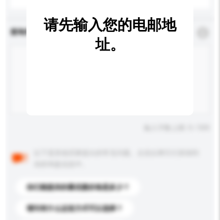
请先输入您的电邮地
查询内容
*
必须填写
址。
输入字数上限: 0 / 500
以下是其他买家提出的常见问题。点击以将它们添加到
你的询盘信息中。
你们能提供的最优惠价格是多少？
请问有什么运送方式可以选择？