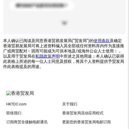
请问你的产品是否支持定制？
本人确认已阅读及同意香港贸易发展局(“贸发局”)的
使用条款
及确定
香港贸易发展局可将上述资料编入其全部或任何资料库内作为直接推
广或商贸配对﹝因而可能成为可供本地及/或海外公众人士使用﹞，
以及用于贸发局在
私隐政策声明
中所述之其他用途；本人确认已获得
此表格上所述的每一位人士同意及授权，将其个人资料提供予贸发局
作此表格提及的用途。
HKTDC.com
关于我们
联络我们
香港贸发局流动应用程式
订阅商贸全接触电邮通讯
更新您的香港贸发局电邮订阅