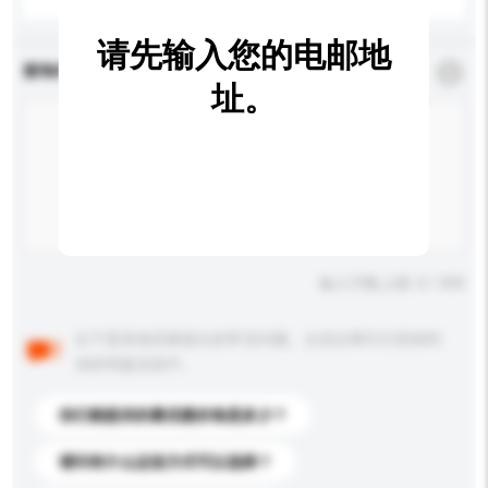
请先输入您的电邮地
查询内容
*
必须填写
址。
输入字数上限: 0 / 500
以下是其他买家提出的常见问题。点击以将它们添加到
你的询盘信息中。
你们能提供的最优惠价格是多少？
请问有什么运送方式可以选择？