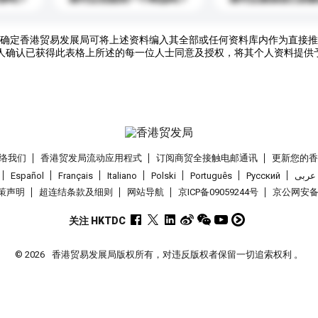
确定香港贸易发展局可将上述资料编入其全部或任何资料库内作为直接推
人确认已获得此表格上所述的每一位人士同意及授权，将其个人资料提供
络我们
香港贸发局流动应用程式
订阅商贸全接触电邮通讯
更新您的
Español
Français
Italiano
Polski
Português
Pусский
عربى
策声明
超连结条款及细则
网站导航
京ICP备09059244号
京公网安备 1
关注 HKTDC
© 2026
香港贸易发展局版权所有，对违反版权者保留一切追索权利 。