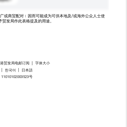
广或商贸配对﹝因而可能成为可供本地及/或海外公众人士使
予贸发局作此表格提及的用途。
香港贸发局电邮订阅
字体大小
한국어
日本語
1010102003523号