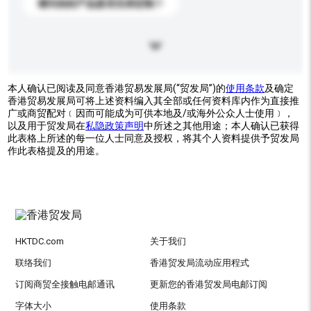
请问你的产品是否支持定制？
本人确认已阅读及同意香港贸易发展局(“贸发局”)的
使用条款
及确定
香港贸易发展局可将上述资料编入其全部或任何资料库内作为直接推
广或商贸配对﹝因而可能成为可供本地及/或海外公众人士使用﹞，
以及用于贸发局在
私隐政策声明
中所述之其他用途；本人确认已获得
此表格上所述的每一位人士同意及授权，将其个人资料提供予贸发局
作此表格提及的用途。
HKTDC.com
关于我们
联络我们
香港贸发局流动应用程式
订阅商贸全接触电邮通讯
更新您的香港贸发局电邮订阅
字体大小
使用条款