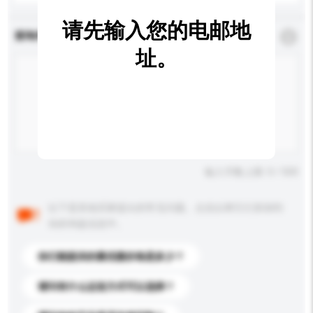
请先输入您的电邮地
查询内容
*
必须填写
址。
输入字数上限: 0 / 500
以下是其他买家提出的常见问题。点击以将它们添加到
你的询盘信息中。
你们能提供的最优惠价格是多少？
请问有什么运送方式可以选择？