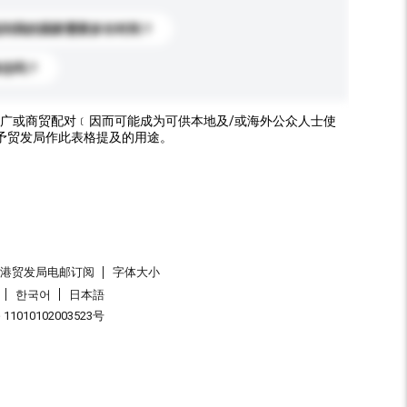
送到我的国家需要多长时间？
标志吗？
广或商贸配对﹝因而可能成为可供本地及/或海外公众人士使
予贸发局作此表格提及的用途。
香港贸发局电邮订阅
字体大小
한국어
日本語
1010102003523号