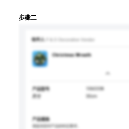
步骤二
收件人
P & D Decorative Vendor
Christmas Wreath
1060338
产品型号
30cm
尺寸
产品规格
请提供您对产品的特定要求。