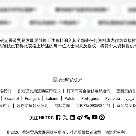
运送方式可以选择？
请问你的产品是否支持定制？
运
录吗？
我可以先收到一个样品吗？
我可以添加自己的
确定香港贸易发展局可将上述资料编入其全部或任何资料库内作为直接推
人确认已获得此表格上所述的每一位人士同意及授权，将其个人资料提供
络我们
香港贸发局流动应用程式
订阅商贸全接触电邮通讯
更新您的
Español
Français
Italiano
Polski
Português
Pусский
عربى
策声明
超连结条款及细则
网站导航
京ICP备09059244号
京公网安备 1
关注 HKTDC
© 2026
香港贸易发展局版权所有，对违反版权者保留一切追索权利 。