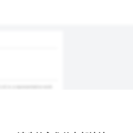
) is a representative work
is creative robot is based on
xperienced this response when