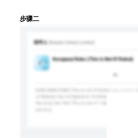
步骤二
收件人
Brands United Limited
Korejanai Robo (This Is Not It! Robot)
KOREJANAI ROBO (This is not it! Robot コレジャナイ ロボ
of Mukasa Taro & Sakamoto Yoshitane from Japan. Th
the story line "No!! This is not it !" Have you ever e
you bou...
更多...