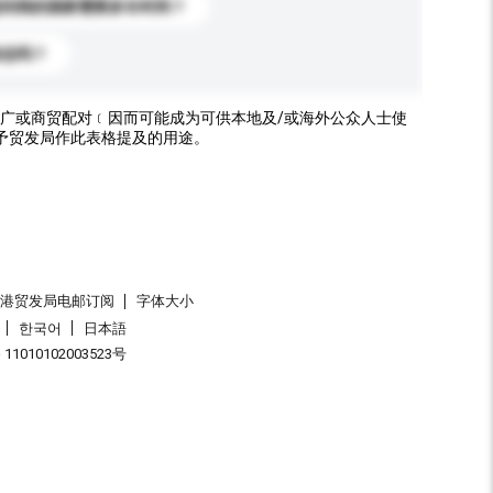
送到我的国家需要多长时间？
标志吗？
广或商贸配对﹝因而可能成为可供本地及/或海外公众人士使
予贸发局作此表格提及的用途。
香港贸发局电邮订阅
字体大小
한국어
日本語
1010102003523号