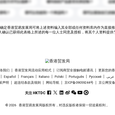
运送方式可以选择？
请问你的产品是否支持定制？
运
录吗？
我可以先收到一个样品吗？
我可以添加自己的
确定香港贸易发展局可将上述资料编入其全部或任何资料库内作为直接推
人确认已获得此表格上所述的每一位人士同意及授权，将其个人资料提供
络我们
香港贸发局流动应用程式
订阅商贸全接触电邮通讯
更新您的
Español
Français
Italiano
Polski
Português
Pусский
عربى
策声明
超连结条款及细则
网站导航
京ICP备09059244号
京公网安备 1
关注 HKTDC
© 2026
香港贸易发展局版权所有，对违反版权者保留一切追索权利 。