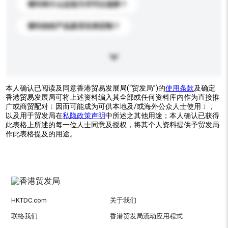
请问有什么运送方式可以选择？
请问你的产品是否支持定制？
本人确认已阅读及同意香港贸易发展局(“贸发局”)的
使用条款
及确定
香港贸易发展局可将上述资料编入其全部或任何资料库内作为直接推
广或商贸配对﹝因而可能成为可供本地及/或海外公众人士使用﹞，
以及用于贸发局在
私隐政策声明
中所述之其他用途；本人确认已获得
此表格上所述的每一位人士同意及授权，将其个人资料提供予贸发局
作此表格提及的用途。
HKTDC.com
关于我们
联络我们
香港贸发局流动应用程式