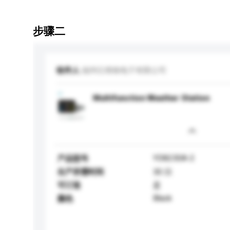
步骤二
收件人
福州亿维格电子有限公司
Multifunction Weather Station
YD8230A-2
产品型号
生产所需时间
30 日
可订造
是
Black
颜色