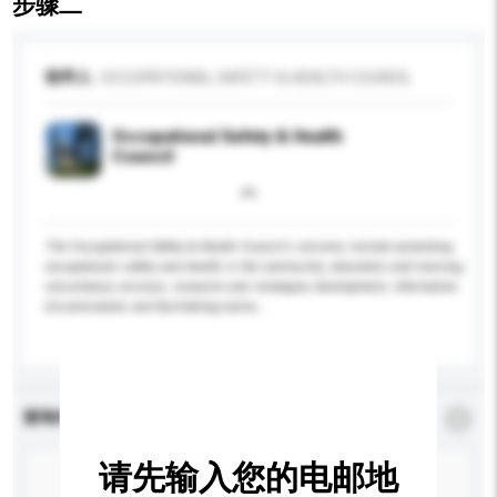
步骤二
收件人
OCCUPATIONAL SAFETY & HEALTH COUNCIL
Occupational Safety & Health
Council
The Occupational Safety & Health Council's services include promoting
occupational safety and health in the community; education and training;
consultancy services; research and strategies development, information
dissemination and facilitating excha...
更多...
查询内容
*
必须填写
请先输入您的电邮地