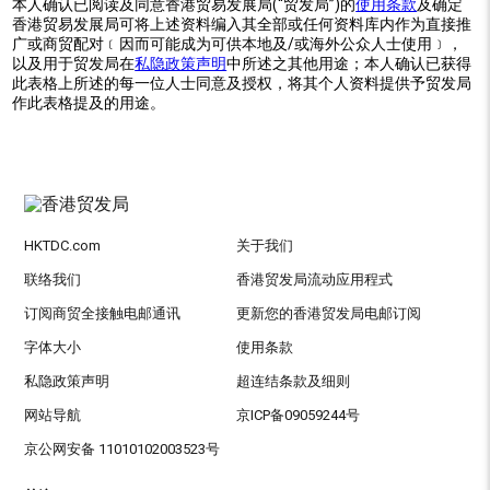
本人确认已阅读及同意香港贸易发展局(“贸发局”)的
使用条款
及确定
香港贸易发展局可将上述资料编入其全部或任何资料库内作为直接推
广或商贸配对﹝因而可能成为可供本地及/或海外公众人士使用﹞，
以及用于贸发局在
私隐政策声明
中所述之其他用途；本人确认已获得
此表格上所述的每一位人士同意及授权，将其个人资料提供予贸发局
作此表格提及的用途。
HKTDC.com
关于我们
联络我们
香港贸发局流动应用程式
订阅商贸全接触电邮通讯
更新您的香港贸发局电邮订阅
字体大小
使用条款
私隐政策声明
超连结条款及细则
网站导航
京ICP备09059244号
京公网安备 11010102003523号