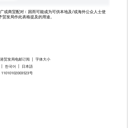
广或商贸配对﹝因而可能成为可供本地及/或海外公众人士使
予贸发局作此表格提及的用途。
香港贸发局电邮订阅
字体大小
한국어
日本語
1010102003523号