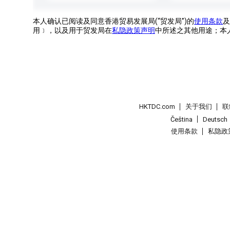
本人确认已阅读及同意香港贸易发展局(“贸发局”)的
使用条款
及
用﹞，以及用于贸发局在
私隐政策声明
中所述之其他用途；本
HKTDC.com
关于我们
联
Čeština
Deutsch
使用条款
私隐政