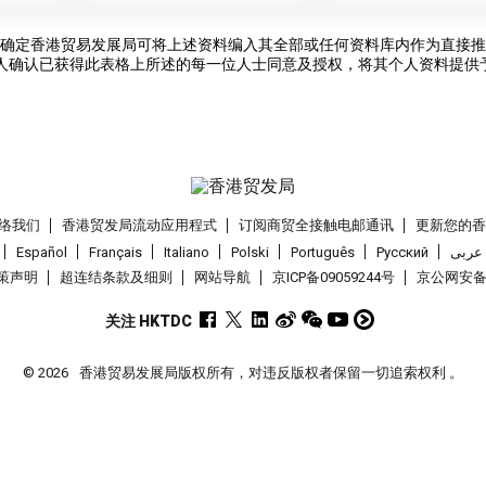
确定香港贸易发展局可将上述资料编入其全部或任何资料库内作为直接推
人确认已获得此表格上所述的每一位人士同意及授权，将其个人资料提供
络我们
香港贸发局流动应用程式
订阅商贸全接触电邮通讯
更新您的
Español
Français
Italiano
Polski
Português
Pусский
عربى
策声明
超连结条款及细则
网站导航
京ICP备09059244号
京公网安备 1
关注 HKTDC
© 2026
香港贸易发展局版权所有，对违反版权者保留一切追索权利 。