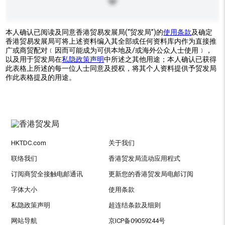
本人确认已阅读及同意香港贸易发展局(“贸发局”)的
使用条款
及确定
香港贸易发展局可将上述资料编入其全部或任何资料库内作为直接推
广或商贸配对﹝因而可能成为可供本地及/或海外公众人士使用﹞，
以及用于贸发局在
私隐政策声明
中所述之其他用途；本人确认已获得
此表格上所述的每一位人士同意及授权，将其个人资料提供予贸发局
作此表格提及的用途。
HKTDC.com
关于我们
联络我们
香港贸发局流动应用程式
订阅商贸全接触电邮通讯
更新您的香港贸发局电邮订阅
字体大小
使用条款
私隐政策声明
超连结条款及细则
网站导航
京ICP备09059244号