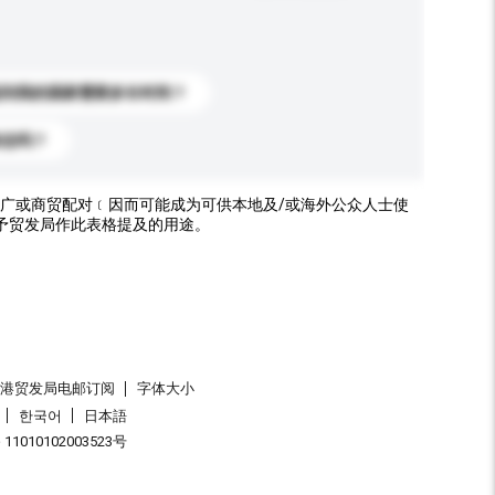
送到我的国家需要多长时间？
标志吗？
广或商贸配对﹝因而可能成为可供本地及/或海外公众人士使
予贸发局作此表格提及的用途。
香港贸发局电邮订阅
字体大小
한국어
日本語
1010102003523号