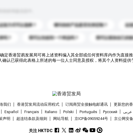
到你的询盘信息中。
运送方式可以选择？
请问你的产品是否支持定制？
运
录吗？
我可以先收到一个样品吗？
我可以添加自己的
确定香港贸易发展局可将上述资料编入其全部或任何资料库内作为直接推
人确认已获得此表格上所述的每一位人士同意及授权，将其个人资料提供
络我们
香港贸发局流动应用程式
订阅商贸全接触电邮通讯
更新您的
Español
Français
Italiano
Polski
Português
Pусский
عربى
策声明
超连结条款及细则
网站导航
京ICP备09059244号
京公网安备 1
关注 HKTDC