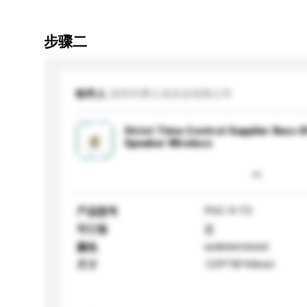
步骤二
收件人
深圳市摩士龙实业有限公司
Strict Time Control Supplier Bass 
Speaker Wireless
PVC-9-T3
产品型号
可订造
是
undetermined
颜色
129*78*44mm
尺寸