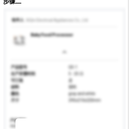
步骤二
收件人
XiQin Electrical Appliances Co., Ltd.
Baby Food Processor
产品型号
Q5-1
生产所需时间
5 - 25 日
可订造
是
材料
塑料
颜色
gray and white
尺寸
295x210x220mm
产品规格
请提供您对产品的特定要求。