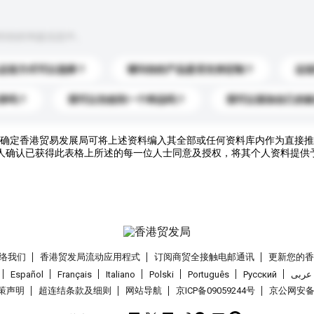
到你的询盘信息中。
运送方式可以选择？
请问你的产品是否支持定制？
运
录吗？
我可以先收到一个样品吗？
我可以添加自己的
确定香港贸易发展局可将上述资料编入其全部或任何资料库内作为直接推
人确认已获得此表格上所述的每一位人士同意及授权，将其个人资料提供
络我们
香港贸发局流动应用程式
订阅商贸全接触电邮通讯
更新您的
Español
Français
Italiano
Polski
Português
Pусский
عربى
策声明
超连结条款及细则
网站导航
京ICP备09059244号
京公网安备 1