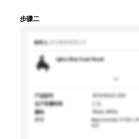
步骤二
收件人
伊古鲁斯有限公司
Igloo Boy Coat Hook
AFSH002S-000
产品型号
生产所需时间
2 日
Black, White
颜色
Approximate H190 x 
尺寸
mm