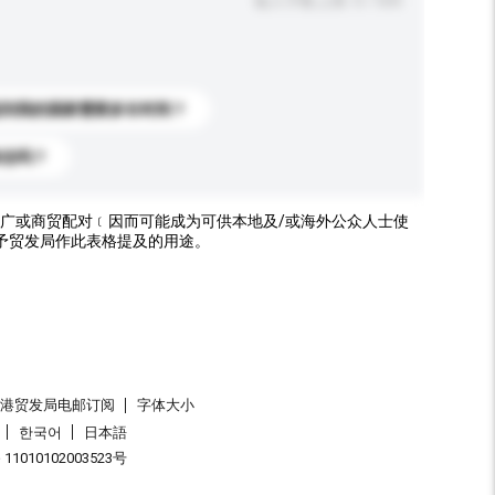
输入字数上限: 0 / 500
送到我的国家需要多长时间？
标志吗？
广或商贸配对﹝因而可能成为可供本地及/或海外公众人士使
予贸发局作此表格提及的用途。
香港贸发局电邮订阅
字体大小
한국어
日本語
1010102003523号