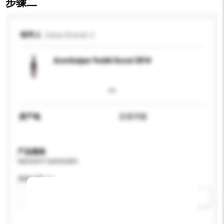
步骤二
收件人
Ganja Sharab-2
Azerbaijan Yeddi Gozel 2014
原产地
亚塞拜疆
产品规格
请提供您对产品的特定要求。
酒精含量 (%)
新增/删除选项