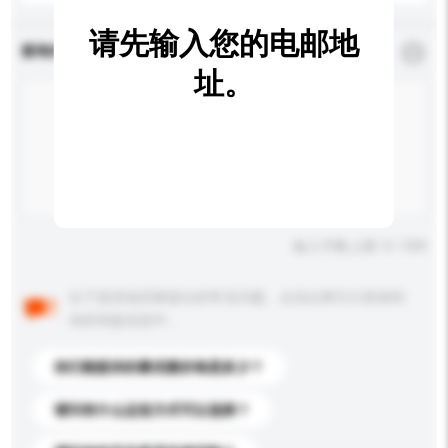
请先输入您的电邮地
查询内容
*
必须填写
址。
输入字数上限: 0 / 500
以下是其他买家提出的常见问题。点击以将它们添加到
你的询盘信息中。
你们能提供的最优惠价格是多少？
请问有什么运送方式可以选择？