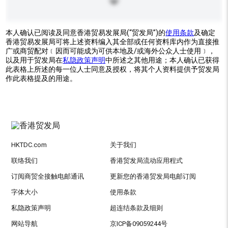
本人确认已阅读及同意香港贸易发展局(“贸发局”)的
使用条款
及确定
香港贸易发展局可将上述资料编入其全部或任何资料库内作为直接推
广或商贸配对﹝因而可能成为可供本地及/或海外公众人士使用﹞，
以及用于贸发局在
私隐政策声明
中所述之其他用途；本人确认已获得
此表格上所述的每一位人士同意及授权，将其个人资料提供予贸发局
作此表格提及的用途。
HKTDC.com
关于我们
联络我们
香港贸发局流动应用程式
订阅商贸全接触电邮通讯
更新您的香港贸发局电邮订阅
字体大小
使用条款
私隐政策声明
超连结条款及细则
网站导航
京ICP备09059244号