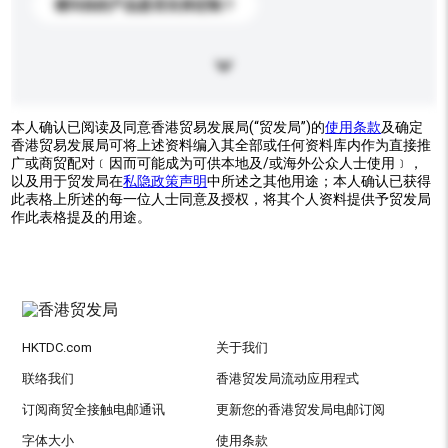
请问你的产品是否支持定制？
本人确认已阅读及同意香港贸易发展局(“贸发局”)的
使用条款
及确定
香港贸易发展局可将上述资料编入其全部或任何资料库内作为直接推
广或商贸配对﹝因而可能成为可供本地及/或海外公众人士使用﹞，
以及用于贸发局在
私隐政策声明
中所述之其他用途；本人确认已获得
此表格上所述的每一位人士同意及授权，将其个人资料提供予贸发局
作此表格提及的用途。
HKTDC.com
关于我们
联络我们
香港贸发局流动应用程式
订阅商贸全接触电邮通讯
更新您的香港贸发局电邮订阅
字体大小
使用条款