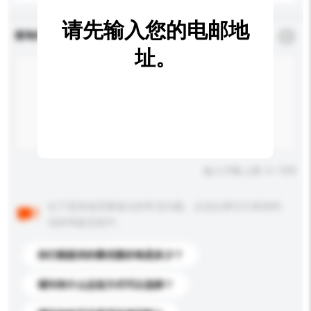
请先输入您的电邮地
查询内容
*
必须填写
址。
输入字数上限: 0 / 500
以下是其他买家提出的常见问题。点击以将它们添加到
你的询盘信息中。
你们能提供的最优惠价格是多少？
请问有什么运送方式可以选择？