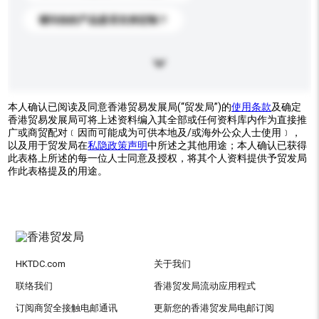
请问你的产品是否支持定制？
本人确认已阅读及同意香港贸易发展局(“贸发局”)的
使用条款
及确定
香港贸易发展局可将上述资料编入其全部或任何资料库内作为直接推
广或商贸配对﹝因而可能成为可供本地及/或海外公众人士使用﹞，
以及用于贸发局在
私隐政策声明
中所述之其他用途；本人确认已获得
此表格上所述的每一位人士同意及授权，将其个人资料提供予贸发局
作此表格提及的用途。
HKTDC.com
关于我们
联络我们
香港贸发局流动应用程式
订阅商贸全接触电邮通讯
更新您的香港贸发局电邮订阅