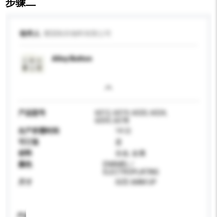
步骤二
收件人
耀国制衣物料有限公司
Alloy Button
产品型号
6012, 6019, 6020, 6024,
6059, 6078
生产所需时间
14 日
可订造
是
材料
合金, 金属
颜色
ENAMEL /
ELECTROPLATING
尺寸
SIZE 6MM UP
产品规格