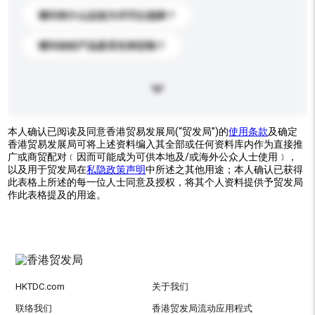
请问有什么运送方式可以选择？
请问你的产品是否支持定制？
本人确认已阅读及同意香港贸易发展局(“贸发局”)的
使用条款
及确定
香港贸易发展局可将上述资料编入其全部或任何资料库内作为直接推
广或商贸配对﹝因而可能成为可供本地及/或海外公众人士使用﹞，
以及用于贸发局在
私隐政策声明
中所述之其他用途；本人确认已获得
此表格上所述的每一位人士同意及授权，将其个人资料提供予贸发局
作此表格提及的用途。
HKTDC.com
关于我们
联络我们
香港贸发局流动应用程式