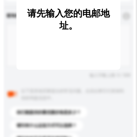
请先输入您的电邮地
查询内容
*
必须填写
址。
输入字数上限: 0 / 500
以下是其他买家提出的常见问题。点击以将它们添加到
你的询盘信息中。
你们能提供的最优惠价格是多少？
请问有什么运送方式可以选择？