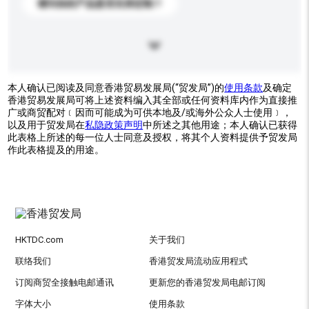
请问你的产品是否支持定制？
本人确认已阅读及同意香港贸易发展局(“贸发局”)的
使用条款
及确定
香港贸易发展局可将上述资料编入其全部或任何资料库内作为直接推
广或商贸配对﹝因而可能成为可供本地及/或海外公众人士使用﹞，
以及用于贸发局在
私隐政策声明
中所述之其他用途；本人确认已获得
此表格上所述的每一位人士同意及授权，将其个人资料提供予贸发局
作此表格提及的用途。
HKTDC.com
关于我们
联络我们
香港贸发局流动应用程式
订阅商贸全接触电邮通讯
更新您的香港贸发局电邮订阅
字体大小
使用条款