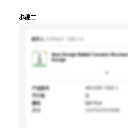
步骤二
收件人
永星制品厂有限公司
New Design Rabbit Ceramic Restaura
Design
WS1039-7050-1
产品型号
可订造
是
light blue
颜色
12.6*5.2*23.5CM
尺寸