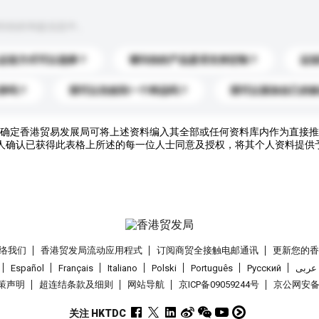
到你的询盘信息中。
运送方式可以选择？
请问你的产品是否支持定制？
运
录吗？
我可以先收到一个样品吗？
我可以添加自己的
确定香港贸易发展局可将上述资料编入其全部或任何资料库内作为直接推
人确认已获得此表格上所述的每一位人士同意及授权，将其个人资料提供
络我们
香港贸发局流动应用程式
订阅商贸全接触电邮通讯
更新您的
Español
Français
Italiano
Polski
Português
Pусский
عربى
策声明
超连结条款及细则
网站导航
京ICP备09059244号
京公网安备 1
关注 HKTDC