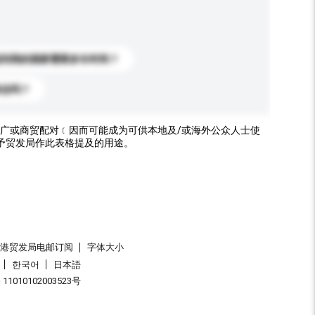
送到我的国家需要多长时间？
标志吗？
广或商贸配对﹝因而可能成为可供本地及/或海外公众人士使
予贸发局作此表格提及的用途。
香港贸发局电邮订阅
字体大小
한국어
日本語
1010102003523号