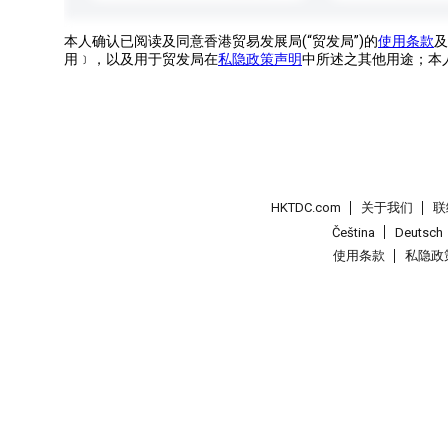
本人确认已阅读及同意香港贸易发展局(“贸发局”)的
使用条款
及
用﹞，以及用于贸发局在
私隐政策声明
中所述之其他用途；本
HKTDC.com
关于我们
联
Čeština
Deutsch
使用条款
私隐政