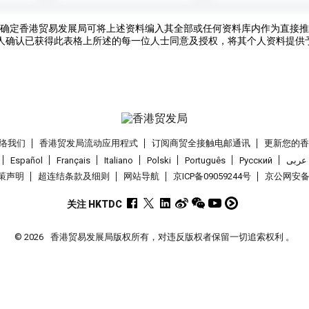
确定香港贸易发展局可将上述资料编入其全部或任何资料库内作为直接推
人确认已获得此表格上所述的每一位人士同意及授权，将其个人资料提供
络我们
香港贸发局流动应用程式
订阅商贸全接触电邮通讯
更新您的
Español
Français
Italiano
Polski
Português
Pусский
عربى
策声明
超连结条款及细则
网站导航
京ICP备09059244号
京公网安备 1
关注 HKTDC
© 2026
香港贸易发展局版权所有，对违反版权者保留一切追索权利 。