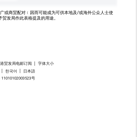
广或商贸配对﹝因而可能成为可供本地及/或海外公众人士使
予贸发局作此表格提及的用途。
香港贸发局电邮订阅
字体大小
한국어
日本語
1010102003523号