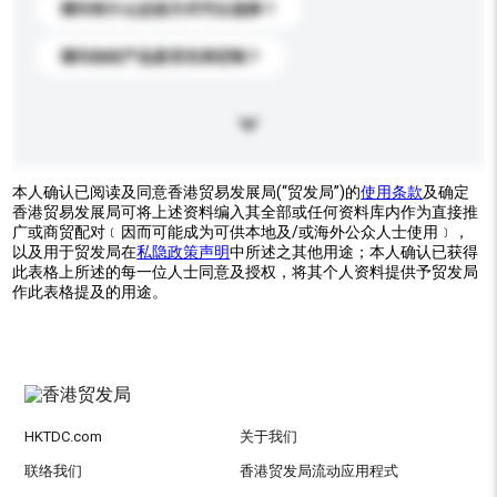
请问有什么运送方式可以选择？
请问你的产品是否支持定制？
本人确认已阅读及同意香港贸易发展局(“贸发局”)的
使用条款
及确定
香港贸易发展局可将上述资料编入其全部或任何资料库内作为直接推
广或商贸配对﹝因而可能成为可供本地及/或海外公众人士使用﹞，
以及用于贸发局在
私隐政策声明
中所述之其他用途；本人确认已获得
此表格上所述的每一位人士同意及授权，将其个人资料提供予贸发局
作此表格提及的用途。
HKTDC.com
关于我们
联络我们
香港贸发局流动应用程式