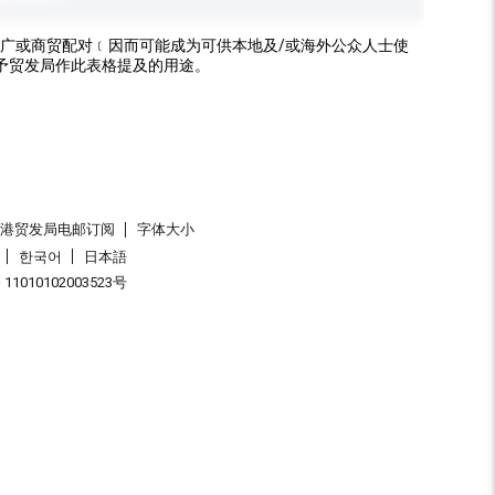
广或商贸配对﹝因而可能成为可供本地及/或海外公众人士使
予贸发局作此表格提及的用途。
香港贸发局电邮订阅
字体大小
한국어
日本語
1010102003523号