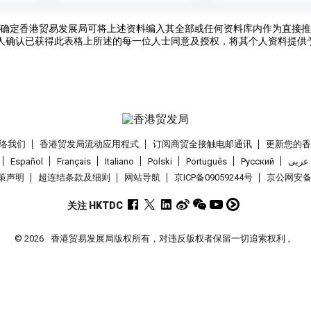
确定香港贸易发展局可将上述资料编入其全部或任何资料库内作为直接推
人确认已获得此表格上所述的每一位人士同意及授权，将其个人资料提供
络我们
香港贸发局流动应用程式
订阅商贸全接触电邮通讯
更新您的
Español
Français
Italiano
Polski
Português
Pусский
عربى
策声明
超连结条款及细则
网站导航
京ICP备09059244号
京公网安备 1
关注 HKTDC
© 2026
香港贸易发展局版权所有，对违反版权者保留一切追索权利 。