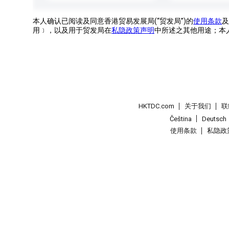
本人确认已阅读及同意香港贸易发展局(“贸发局”)的
使用条款
及
用﹞，以及用于贸发局在
私隐政策声明
中所述之其他用途；本
HKTDC.com
关于我们
联
Čeština
Deutsch
使用条款
私隐政