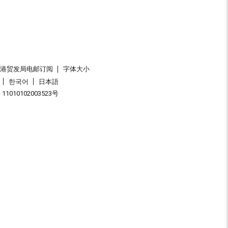
香港贸发局电邮订阅
字体大小
한국어
日本語
1010102003523号