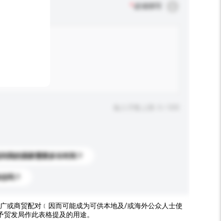
*
必须填写
输入字数上限: 0 / 500
送到我的国家需要多长时间？
标志吗？
广或商贸配对﹝因而可能成为可供本地及/或海外公众人士使
予贸发局作此表格提及的用途。