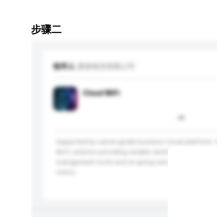
步骤二
收件人
滙港电讯有限公司
Cloud WiFi
Supported by carrier-grade business cloud platform, C
Wi-Fi solution providing reliable wireless Internet acc
management tools and on-going service support. The g
visitor...
更多...