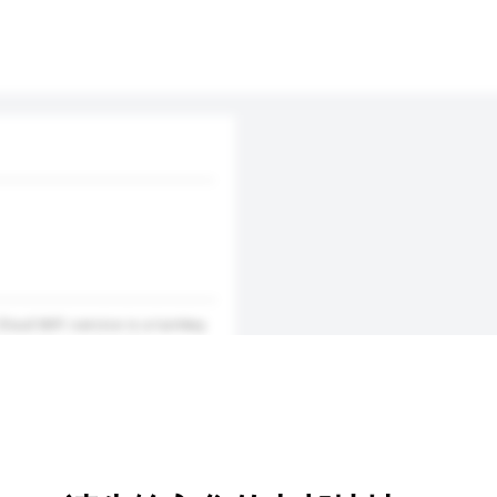
loud WiFi service is a turnkey
ess with user-friendly
reat hospitality to let your