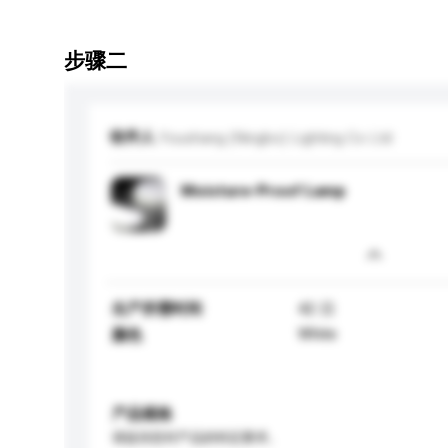
步骤二
收件人
Youshang (Ningbo) Lighting Co Ltd
Moisture-Proof Lamp
生产所需时间
42 日
White
颜色
产品规格
请提供您对产品的特定要求。