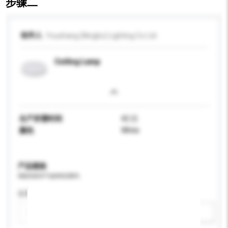
步骤二
收件人
Youshang (Ningbo) Lighting Co Ltd
Ceiling Lamp
生产所需时间
42 日
颜色
White
产品规格
请提供您对产品的特定要求。
应用
新增/删除选项