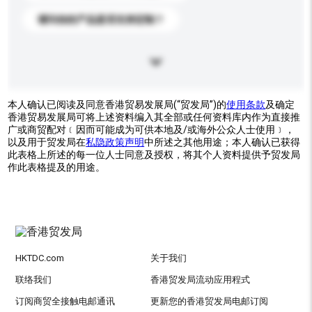
请问你的产品是否支持定制？
本人确认已阅读及同意香港贸易发展局(“贸发局”)的
使用条款
及确定
香港贸易发展局可将上述资料编入其全部或任何资料库内作为直接推
广或商贸配对﹝因而可能成为可供本地及/或海外公众人士使用﹞，
以及用于贸发局在
私隐政策声明
中所述之其他用途；本人确认已获得
此表格上所述的每一位人士同意及授权，将其个人资料提供予贸发局
作此表格提及的用途。
HKTDC.com
关于我们
联络我们
香港贸发局流动应用程式
订阅商贸全接触电邮通讯
更新您的香港贸发局电邮订阅