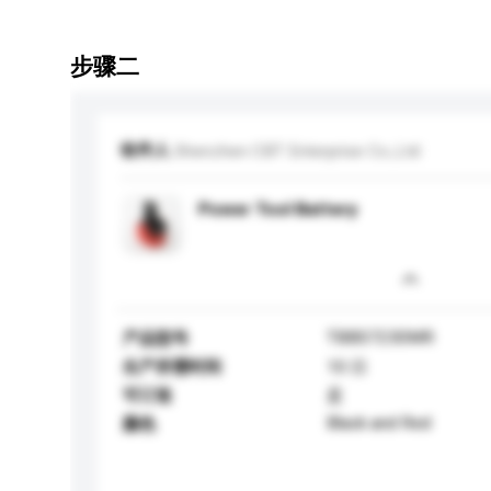
步骤二
收件人
Shenzhen CBT Enterprise Co.,Ltd
Power Tool Battery
TBBS7230MR
产品型号
生产所需时间
10 日
可订造
是
Black and Red
颜色