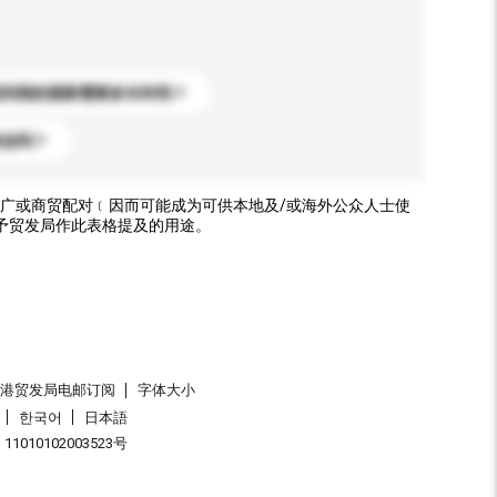
送到我的国家需要多长时间？
标志吗？
广或商贸配对﹝因而可能成为可供本地及/或海外公众人士使
予贸发局作此表格提及的用途。
香港贸发局电邮订阅
字体大小
한국어
日本語
1010102003523号