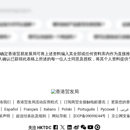
到你的询盘信息中。
运送方式可以选择？
请问你的产品是否支持定制？
运
录吗？
我可以先收到一个样品吗？
我可以添加自己的
确定香港贸易发展局可将上述资料编入其全部或任何资料库内作为直接推
人确认已获得此表格上所述的每一位人士同意及授权，将其个人资料提供
络我们
香港贸发局流动应用程式
订阅商贸全接触电邮通讯
更新您的
Español
Français
Italiano
Polski
Português
Pусский
عربى
策声明
超连结条款及细则
网站导航
京ICP备09059244号
京公网安备 1
关注 HKTDC