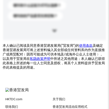
请问有什么运送方式可以选择？
请问你的产品是否支持定制？
本人确认已阅读及同意香港贸易发展局(“贸发局”)的
使用条款
及确定
香港贸易发展局可将上述资料编入其全部或任何资料库内作为直接推
广或商贸配对﹝因而可能成为可供本地及/或海外公众人士使用﹞，
以及用于贸发局在
私隐政策声明
中所述之其他用途；本人确认已获得
此表格上所述的每一位人士同意及授权，将其个人资料提供予贸发局
作此表格提及的用途。
HKTDC.com
关于我们
联络我们
香港贸发局流动应用程式