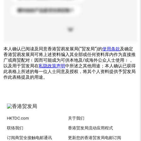
请问你的产品是否支持定制？
本人确认已阅读及同意香港贸易发展局(“贸发局”)的
使用条款
及确定
香港贸易发展局可将上述资料编入其全部或任何资料库内作为直接推
广或商贸配对﹝因而可能成为可供本地及/或海外公众人士使用﹞，
以及用于贸发局在
私隐政策声明
中所述之其他用途；本人确认已获得
此表格上所述的每一位人士同意及授权，将其个人资料提供予贸发局
作此表格提及的用途。
HKTDC.com
关于我们
联络我们
香港贸发局流动应用程式
订阅商贸全接触电邮通讯
更新您的香港贸发局电邮订阅