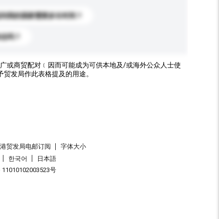
送到我的国家需要多长时间？
标志吗？
广或商贸配对﹝因而可能成为可供本地及/或海外公众人士使
予贸发局作此表格提及的用途。
香港贸发局电邮订阅
字体大小
한국어
日本語
1010102003523号