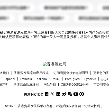
运送方式可以选择？
请问你的产品是否支持定制？
运
录吗？
我可以先收到一个样品吗？
我可以添加自己的
确定香港贸易发展局可将上述资料编入其全部或任何资料库内作为直接推
人确认已获得此表格上所述的每一位人士同意及授权，将其个人资料提供
络我们
香港贸发局流动应用程式
订阅商贸全接触电邮通讯
更新您的
Español
Français
Italiano
Polski
Português
Pусский
عربى
策声明
超连结条款及细则
网站导航
京ICP备09059244号
京公网安备 1
关注 HKTDC
© 2026
香港贸易发展局版权所有，对违反版权者保留一切追索权利 。